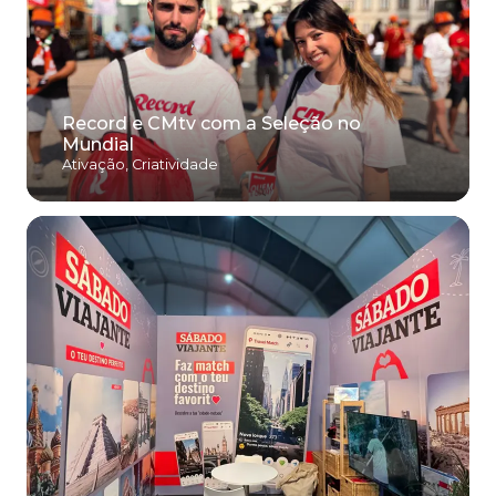
Record e CMtv com a Seleção no
Mundial
Ativação
,
Criatividade